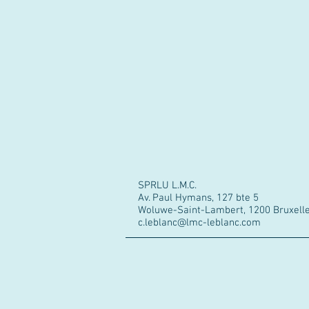
SPRLU L.M.C.
Av. Paul Hymans, 127 bte 5
Woluwe-Saint-Lambert, 1200 Bruxell
c.leblanc@lmc-leblanc.com