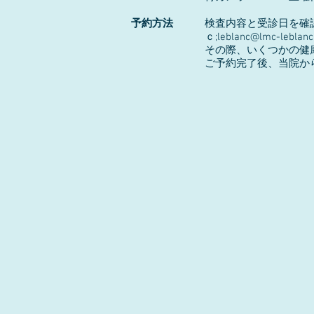
予約方法
検査内容と受診日を確認した
ｃ;
leblanc@lmc-leblan
その際、いくつかの健康診断
ご予約完了後、当院から必要