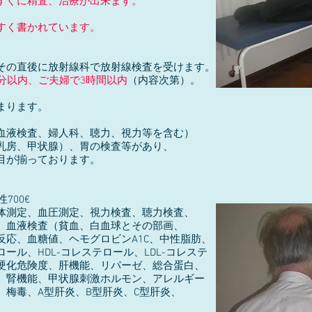
すぐに精査、治療が出来ます。
すく書かれています。
その直後に放射線科で放射線検査を受けます。
分以内、ご夫婦で3時間以内
（内容次第）。
まります。
血液検査、婦人科、聴力、視力等を含む）
乳房、甲状腺）、胃の検査等があり、
目が揃っております。
700€
測定、視力検査、聴力検査、
（貧血、白血球とその部画、
、ヘモグロビンA1C、中性脂肪、
コレステロール、LDL-コレステ
肝機能、リパーゼ、総合蛋白、
状腺刺激ホルモン、アレルギー
炎、B型肝炎、C​型肝炎、