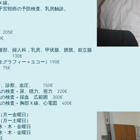
線。
予防検査、乳房触診。
05€
€
，乳房、甲状腺、膀胱、前立腺
30€
＋エコー）190€
5€
、診察、血圧、 150€
尿、聴力、視力 220€
 広範囲 300€
Ｘ線、心電図 400€
月ー金曜日）
（月ー土曜日）
木・金曜日
木・金曜日
日