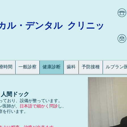
カル・デンタル クリニッ
療時間
一般診察
健康診断
歯科
予防接種
ルブラン
－人間ドック
行っており、設備が整っています。
ン医師が、
日本語で細かく問診
し、
察を行います。