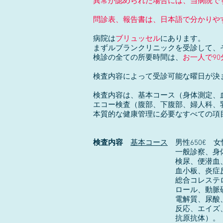
異常が認められた場合には、当病院で
問診表、報告書は、日本語で分かりや
病院は
ブリュッセル
にあります。
まずルブランクリニックを受診して、
検診の全ての所要時間は、
お一人で90
検査内容によって受診可能な曜日が決
検査内容は、基本コース（身体測定、
エコー検査（腹部、下腹部、婦人科、
本質的な健康管理に必要なすべての項
検査内容
基本コース
男性650€ 女性
一般診察、身体測定、血圧
検尿、便潜血、血液検査
血小板、炎症反応、血糖値
総合コレステロール、HDL-
ロール、動脈硬化危険度、
電解質、尿酸、腎機能、甲
反応、エイズ、梅毒、A型肝
抗原抗体）。