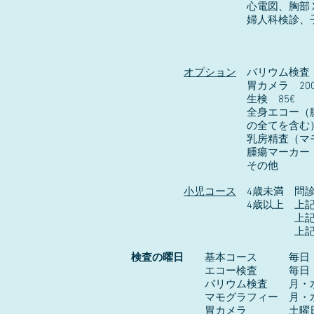
心電図、胸部Ｘ
婦人科検診、子宮頸癌の
オプション
バリウム検査 2
胃カメラ 200
生検 85€
全身エコー（腹部、婦人科
の全てを含む） 1
乳房精査（マモグラフィー
腫瘍マーカー 7
その他
小児コース
4歳未満 問診
4歳以上 上記の検査 + 
上記の検査 + 採血
上記の検査 + 胸部
検査の曜日
基本コース 毎日（
エコー検査 毎日
バリウム検査 月・水・
マモグラフィー 月・水・
胃カメラ 土曜